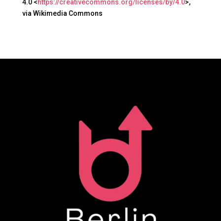
4.0 <
https://creativecommons.org/licenses/by/4.0
>,
via Wikimedia Commons