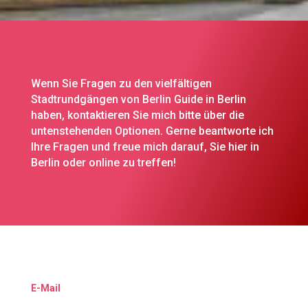
Wenn Sie Fragen zu den vielfältigen
Stadtrundgängen von Berlin Guide in Berlin
haben, kontaktieren Sie mich bitte über die
untenstehenden Optionen. Gerne beantworte ich
Ihre Fragen und freue mich darauf, Sie hier in
Berlin oder online zu treffen!
E-
Mail