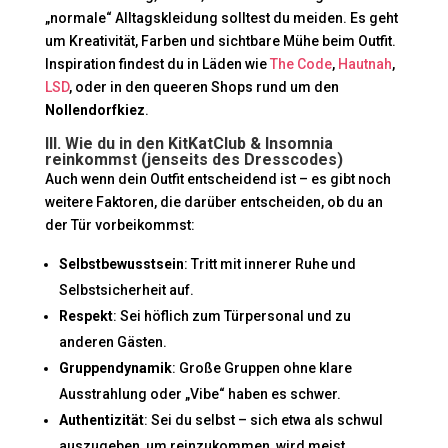
„normale“ Alltagskleidung solltest du meiden. Es geht
um Kreativität, Farben und sichtbare Mühe beim Outfit.
Inspiration findest du in Läden wie
The Code
,
Hautnah
,
LSD
, oder in den queeren Shops rund um den
Nollendorfkiez
.
III. Wie du in den KitKatClub & Insomnia
reinkommst (jenseits des Dresscodes)
Auch wenn dein Outfit entscheidend ist – es gibt noch
weitere Faktoren, die darüber entscheiden, ob du an
der Tür vorbeikommst:
Selbstbewusstsein
: Tritt mit innerer Ruhe und
Selbstsicherheit auf.
Respekt
: Sei höflich zum Türpersonal und zu
anderen Gästen.
Gruppendynamik
: Große Gruppen ohne klare
Ausstrahlung oder „Vibe“ haben es schwer.
Authentizität
: Sei du selbst – sich etwa als schwul
auszugeben, um reinzukommen, wird meist