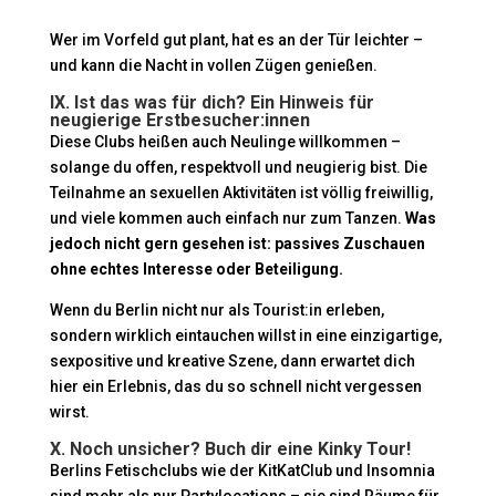
Wer im Vorfeld gut plant, hat es an der Tür leichter –
und kann die Nacht in vollen Zügen genießen.
IX. Ist das was für dich? Ein Hinweis für
neugierige Erstbesucher:innen
Diese Clubs heißen auch Neulinge willkommen –
solange du offen, respektvoll und neugierig bist. Die
Teilnahme an sexuellen Aktivitäten ist völlig freiwillig,
und viele kommen auch einfach nur zum Tanzen.
Was
jedoch nicht gern gesehen ist: passives Zuschauen
ohne echtes Interesse oder Beteiligung.
Wenn du Berlin nicht nur als Tourist:in erleben,
sondern wirklich eintauchen willst in eine einzigartige,
sexpositive und kreative Szene, dann erwartet dich
hier ein Erlebnis, das du so schnell nicht vergessen
wirst.
X. Noch unsicher? Buch dir eine Kinky Tour!
Berlins Fetischclubs wie der KitKatClub und Insomnia
sind mehr als nur Partylocations – sie sind Räume für