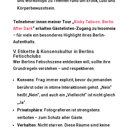
und Workshops zu Themen rund um Erotik, Lust und
Körperbewusstsein.
Teilnehmer:innen meiner Tour „
Kinky Taboos: Berlin
After Dark
“ erhalten Gästelisten-Zugang zu Insomnia
– für viele ein besonderes Highlight ihres Berlin-
Aufenthalts.
V. Etikette & Konsenskultur in Berlins
Fetischclubs
Wer Berlins Fetischszene entdecken will, sollte ihre
Grundregeln verstehen – und respektieren:
Konsens
: Frag immer explizit, bevor du jemanden
berührst oder in intime Interaktionen gehst. „Nein“
heißt „Nein“, und auch ein „Vielleicht“ ist nicht gleich
„Ja“.
Privatsphäre
: Fotografieren ist strengstens
verboten – zum Schutz aller Gäste.
Verhalten
: Nicht starren. Diese Räume sind keine